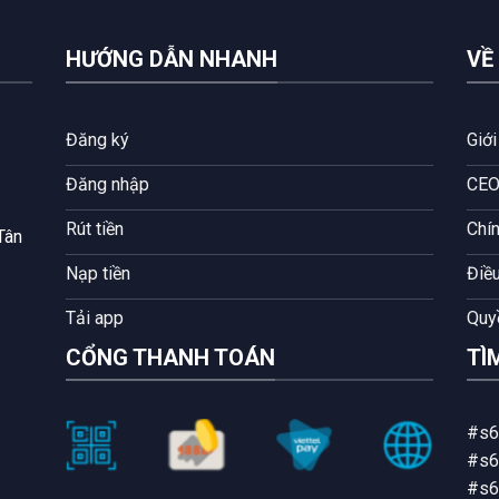
yên nghiệp mà còn cực kỳ chu đáo chinh phục cả những vị khách kh
HƯỚNG DẪN NHANH
VỀ
n lợi với những phương thức giao dịch thông dụng. Bạn có thể nạp/
Đăng ký
Giới
Đăng nhập
CEO
Rút tiền
Chí
Tân
Nạp tiền
Điề
Tải app
Quy
 thủ tục đơn giản nên mọi người không mất quá nhiều thời gian chờ
CỔNG THANH TOÁN
TÌ
nhất từ nhà cái S666
#s6
#s6
#s6