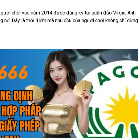
người chơi vào năm 2014 được đăng ký tại quần đảo Virgin, Anh. N
 nổ. Đây là thời điểm mà nhu cầu của người chơi không chỉ dừng l