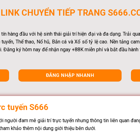
LINK CHUYỂN TIẾP TRANG S666.C
ín hàng đầu với hệ sinh thái giải trí hiện đại và đa dạng. Trải qu
 tuyến, Thể thao, Nổ hũ, Bắn cá và Xổ số tỷ lệ cao. Nền tảng cam
i. Đăng ký hôm nay để nhận ngay +88K miễn phí và bắt đầu hành 
ĐĂNG NHẬP NHANH
ực tuyến S666
ới người đam mê giải trí trực tuyến nhưng thông tin liên quan đan
tham khảo thêm nội dung giới thiệu bên dưới.