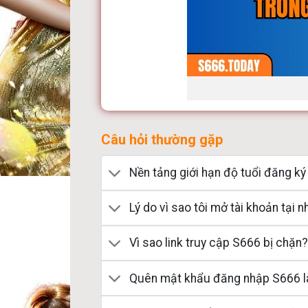
Trong quá trình vận hành,
S666
luôn khẳng
Câu hỏi thường gặp
lập, nhà cái đã sở hữu 3 chứng nhận quan
Nền tảng giới hạn độ tuổi đăng k
PAGCOR:
Kiểm tra định kỳ chất lượn
Malita:
Giấy phép có tiêu chuẩn khắt 
Lý do vì sao tôi mở tài khoản tại nh
BVI:
Xác nhận đơn vị có tư cách pháp
Vì sao link truy cập S666 bị chặn?
Các đối tác chính của S666
Quên mật khẩu đăng nhập S666 l
Trong quá trình hoạt động, nhà cái hợp t
thăm sân chơi bạn sẽ được trải nghiệm c