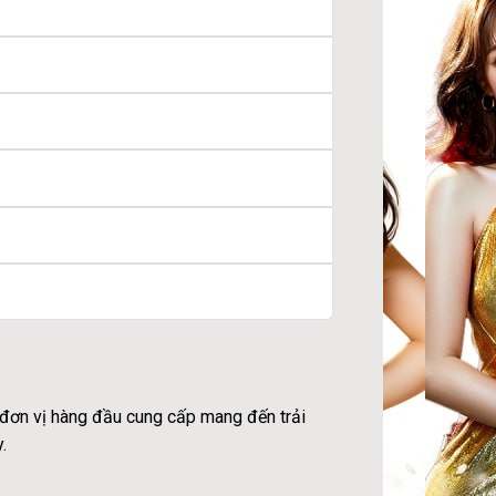
khủng cho hội viên. Để đảm bảo trải
 giữ vững vị trí số 1 trong lòng người
 đơn vị hàng đầu cung cấp mang đến trải
.
iện đại tạo nên những hình ảnh rõ nét,