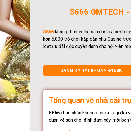
S666 GMTECH - 
S666
khẳng định vị thế sân chơi cá cược uy t
hơn 5.000 trò chơi hấp dẫn như Casino trực
loạt ưu đãi độc quyền dành cho hội viên mớ
ĐĂNG KÝ TÀI KHOẢN +168K
Tổng quan về nhà cái tr
S666
chắc
chắn
không còn xa lạ gì đối v
quan về sân chơi đình đám này, mời bạn 