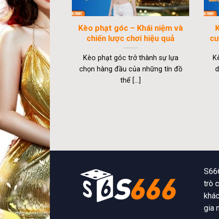
Kèo phạt góc – Khái niệm và
K
chiến lược chơi hiệu quả
cư
Kèo phạt góc trở thành sự lựa
K
chọn hàng đầu của những tín đồ
d
thể [...]
Dịch vụ CSKH của
S666
nhận được nhiều
nhằm hỗ trợ hội viên mọi lúc mọi nơi. Đặc
Hotline hoạt động 24/7
S66
Email đính kèm tệp tin, dữ liệu tiện lợi
trò 
Mạng xã hội vừa cập nhật tin tức vừa
khác
gia 
Live chat kết nối miễn phí, trao đổi tr