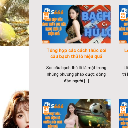
âm thanh sống động khiến nhiều người mê 
nghiệm.
08
08
Th3
Th3
Công nghệ bảo mật tối tân
S666
luôn đặt vấn đề an toàn của ngườ
tâm cho khách hàng. Trong đó có cơ ch
tấn công mạng.
Tổng hợp các cách thức soi
L
cầu bạch thủ lô hiệu quả
Hỗ trợ người chơi tận tình
Soi cầu bạch thủ lô là một trong
Lô
những phương pháp được đông
trí
đảo người [...]
07
07
Th3
Th3