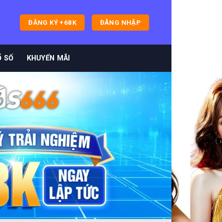
ĐĂNG KÝ +68K
ĐĂNG NHẬP
Ổ SỐ
KHUYẾN MÃI