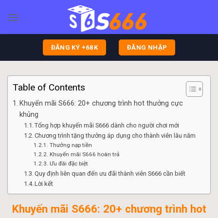
Bỏ
qua
nội
dung
ĐĂNG KÝ +68K
ĐĂNG NHẬP
Table of Contents
Khuyến mãi S666: 20+ chương trình hot thưởng cực
khủng
Tổng hợp khuyến mãi S666 dành cho người chơi mới
Chương trình tặng thưởng áp dụng cho thành viên lâu năm
Thưởng nạp tiền
Khuyến mãi S666 hoàn trả
Ưu đãi đặc biệt
Quy định liên quan đến ưu đãi thành viên S666 cần biết
Lời kết
Khuyến mãi S666: 20+ chương trình hot