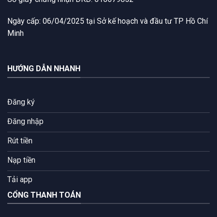
Ngày cấp: 06/04/2025 tại Sở kế hoạch và đầu tư TP Hồ Chí
Minh
HƯỚNG DẪN NHANH
Đăng ký
Đăng nhập
Rút tiền
Nạp tiền
Tải app
CỔNG THANH TOÁN