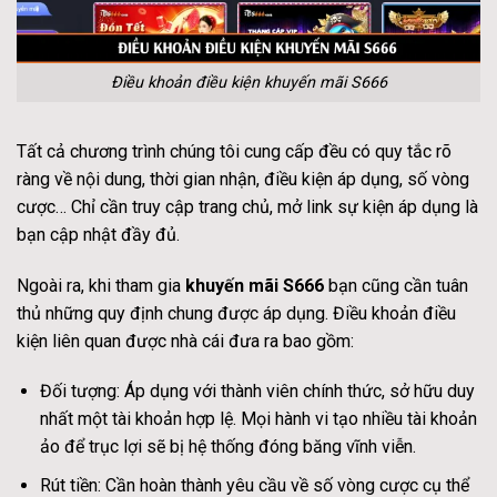
Điều khoản điều kiện khuyến mãi S666
Tất cả chương trình chúng tôi cung cấp đều có quy tắc rõ
ràng về nội dung, thời gian nhận, điều kiện áp dụng, số vòng
cược… Chỉ cần truy cập trang chủ, mở link sự kiện áp dụng là
bạn cập nhật đầy đủ.
Ngoài ra, khi tham gia
khuyến mãi S666
bạn cũng cần tuân
thủ những quy định chung được áp dụng. Điều khoản điều
kiện liên quan được nhà cái đưa ra bao gồm:
Đối tượng: Áp dụng với thành viên chính thức, sở hữu duy
nhất một tài khoản hợp lệ. Mọi hành vi tạo nhiều tài khoản
ảo để trục lợi sẽ bị hệ thống đóng băng vĩnh viễn.
Rút tiền: Cần hoàn thành yêu cầu về số vòng cược cụ thể